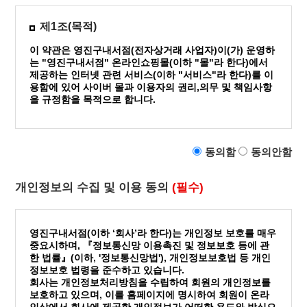
제1조(목적)
이 약관은 영진구내서점(전자상거래 사업자)이(가) 운영하
는 "영진구내서점" 온라인쇼핑몰(이하 "몰"라 한다)에서
제공하는 인터넷 관련 서비스(이하 "서비스"라 한다)를 이
용함에 있어 사이버 몰과 이용자의 권리,의무 및 책임사항
을 규정함을 목적으로 합니다.
동의함
동의안함
제2조(정의)
개인정보의 수집 및 이용 동의
(필수)
몰 이란 영진구내서점이(가) 재화 또는 용역(이하 '재화
등'이라 함)을 이용자에게 제공하기 위하여 컴퓨터등
정보통신설비를 이용하여 재화등을 거래할 수 있도록
설정한 가상의 영업장을 말하며, 아울러 사이버몰을 운
영진구내서점(이하 ‘회사’라 한다)는 개인정보 보호를 매우
영하는 사업자의 의미로도 사용합니다.
중요시하며, 『정보통신망 이용촉진 및 정보보호 등에 관
한 법률』(이하, '정보통신망법'), 개인정보보호법 등 개인
'이용자'란 몰에 접속하여 이 약관에 따라 몰이 제공하
정보보호 법령을 준수하고 있습니다.
는 서비스를 받는 회원 및 비회원을 말합니다.
회사는 개인정보처리방침을 수립하여 회원의 개인정보를
보호하고 있으며, 이를 홈페이지에 명시하여 회원이 온라
'회원'이라 함은 몰에 개인정보를 제공하여 회원등록을