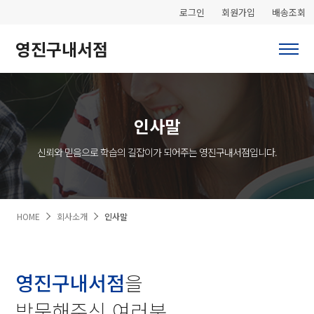
로그인
회원가입
배송조회
영진구내서점
인사말
신뢰와 믿음으로 학습의 길잡이가 되어주는 영진구내서점입니다.
HOME
회사소개
인사말
영진구내서점
을
방문해주신 여러분,